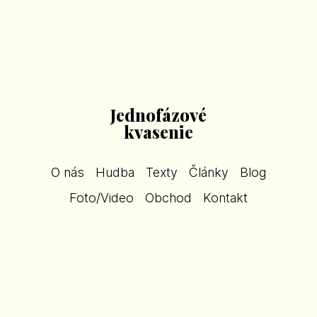
Jednofázové
kvasenie
O nás
Hudba
Texty
Články
Blog
Foto/Video
Obchod
Kontakt
Bezfázový stav
Indies Happy Trails 2011
Polnočný šerif