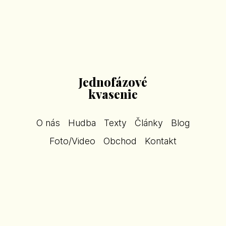
Jednofázové
kvasenie
O nás
Hudba
Texty
Články
Blog
Foto/Video
Obchod
Kontakt
Jednofázové kvasenie V
budúcom živote
(recenzia)