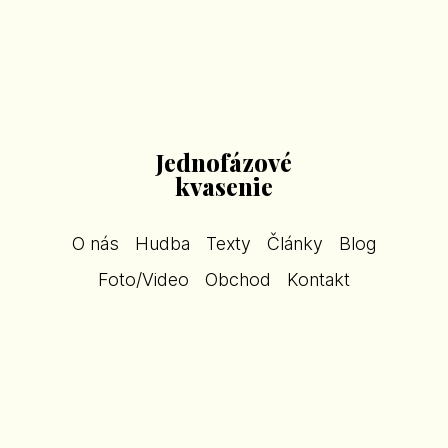
Jednofázové
kvasenie
O nás
Hudba
Texty
Články
Blog
Foto/Video
Obchod
Kontakt
17.3.2012
Naši spoluhráči 3.
(Ľuboš Kukliš - Viktor