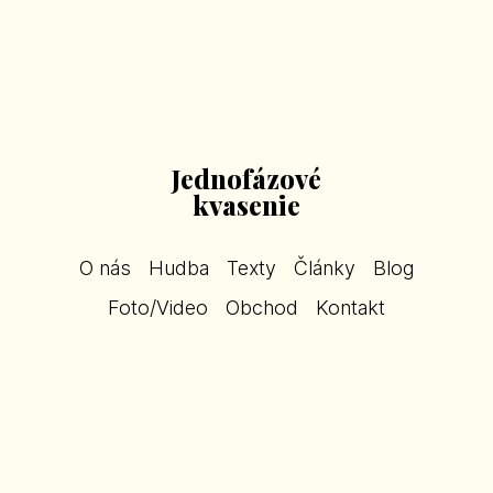
Jednofázové
kvasenie
O nás
Hudba
Texty
Články
Blog
Foto/Video
Obchod
Kontakt
16.3.2012
Naši spoluhráči 2.
(Marian Kochanský -